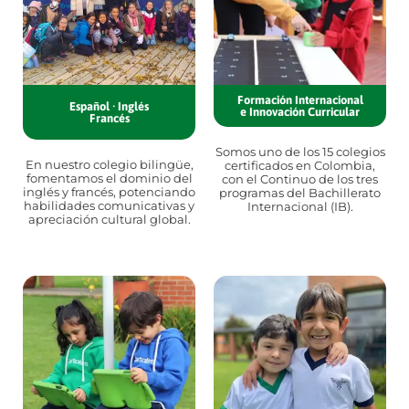
Formación Internacional
Español · Inglés
e Innovación Curricular
Francés
Somos uno de los 15 colegios
En nuestro colegio bilingüe,
certificados en Colombia,
fomentamos el dominio del
con el Continuo de los tres
inglés y francés, potenciando
programas del Bachillerato
habilidades comunicativas y
Internacional (IB).
apreciación cultural global.