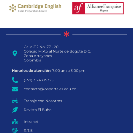
Calle 212 No. 77 - 20
Colegio Mixto al Norte de Bogotá D.C.
Zona Arrayanes
Colombia
Horarios de atención:
7:00 am a 3:00 pm
(+57) 3124335325
contacto@losportales.edu.co
Trabaje con Nosotros
Revista El Búho
Intranet
R.T.E.